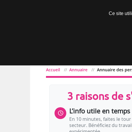
Découvrir sans engagement
Ce site uti
Menu
Accueil
Annuaire
Annuaire des pe
3 raisons de 
L’info utile en temps 
En 10 minutes, faites le tour 
secteur. Bénéficiez du trava
expérimentée.