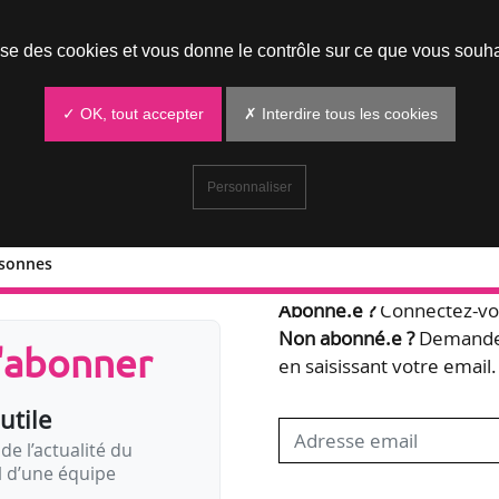
Prendre un rendez-vous
lise des cookies et vous donne le contrôle sur ce que vous souha
✓ OK, tout accepter
✗ Interdire tous les cookies
Personnaliser
rsonnes
Bienvenue,
Abonné.e ?
Connectez-vou
Non abonné.e ?
Demandez
s'abonner
en saisissant votre email.
utile
de l’actualité du
il d’une équipe