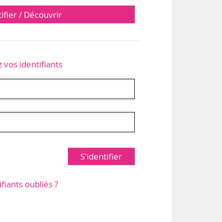
tifier / Découvrir
z vos identifiants
S'identifier
ifiants oubliés ?