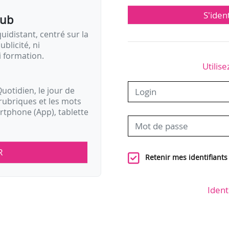
S'iden
pub
idistant, centré sur la
ublicité, ni
i formation.
Utilise
uotidien, le jour de
rubriques et les mots
artphone (App), tablette
R
Retenir mes identifiants
Ident