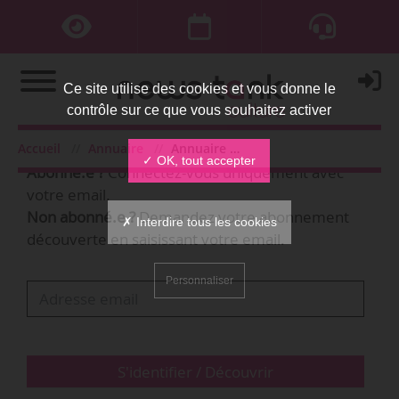
Ce site utilise des cookies et vous donne le
contrôle sur ce que vous souhaitez activer
Bienvenue,
Accueil
Annuaire
Annuaire des personnes
✓ OK, tout accepter
Abonné.e ?
Connectez-vous uniquement avec
votre email.
Non abonné.e ?
Demandez votre abonnement
✗ Interdire tous les cookies
découverte en saisissant votre email.
Personnaliser
S'identifier / Découvrir