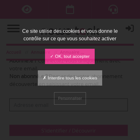
Ce site utilise des cookies et vous donne le
contrôle sur ce que vous souhaitez activer
Bienvenue,
Accueil
Annuaire
Annuaire des personnes
✓ OK, tout accepter
Abonné.e ?
Connectez-vous uniquement avec
votre email.
Non abonné.e ?
Demandez votre abonnement
✗ Interdire tous les cookies
découverte en saisissant votre email.
Personnaliser
S'identifier / Découvrir