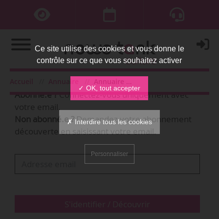
Ce site utilise des cookies et vous donne le
contrôle sur ce que vous souhaitez activer
Bienvenue,
Accueil
Annuaire
Annuaire des personnes
✓ OK, tout accepter
Abonné.e ?
Connectez-vous uniquement avec
votre email.
Non abonné.e ?
Demandez votre abonnement
✗ Interdire tous les cookies
découverte en saisissant votre email.
Personnaliser
S'identifier / Découvrir