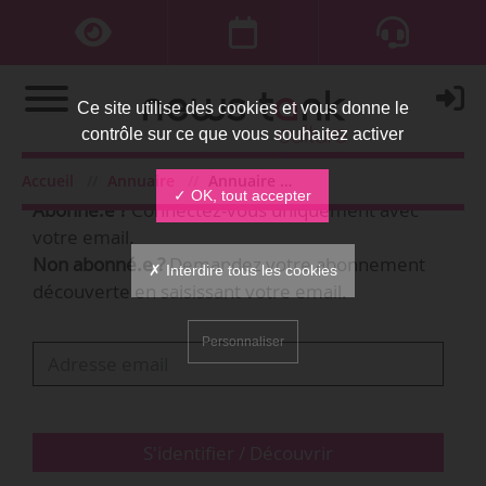
Ce site utilise des cookies et vous donne le
contrôle sur ce que vous souhaitez activer
Bienvenue,
Accueil
Annuaire
Annuaire des organisations
✓ OK, tout accepter
Abonné.e ?
Connectez-vous uniquement avec
votre email.
Non abonné.e ?
Demandez votre abonnement
✗ Interdire tous les cookies
découverte en saisissant votre email.
Personnaliser
S'identifier / Découvrir