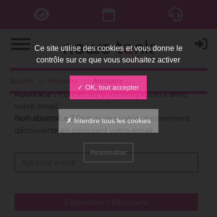
Ce site utilise des cookies et vous donne le
contrôle sur ce que vous souhaitez activer
Bienvenue,
Accueil
Annuaire
Annuaire des organisations
✓ OK, tout accepter
Abonné.e ?
Connectez-vous uniquement avec
votre email.
Non abonné.e ?
Demandez votre abonnement
✗ Interdire tous les cookies
découverte en saisissant votre email.
Personnaliser
S'identifier / Découvrir