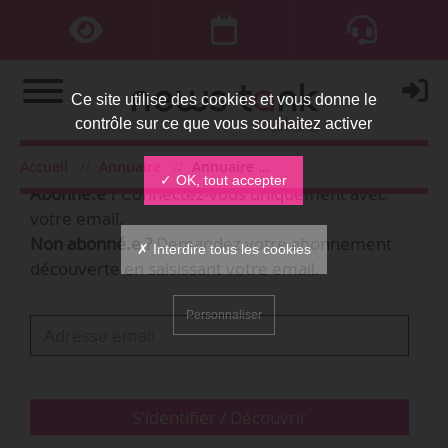
Ce site utilise des cookies et vous donne le
contrôle sur ce que vous souhaitez activer
Bienvenue,
Accueil
Annuaire
Annuaire des organisations
✓ OK, tout accepter
Abonné.e ?
Connectez-vous uniquement avec
votre email.
Non abonné.e ?
Demandez votre abonnement
✗ Interdire tous les cookies
découverte en saisissant votre email.
Personnaliser
S'identifier / Découvrir