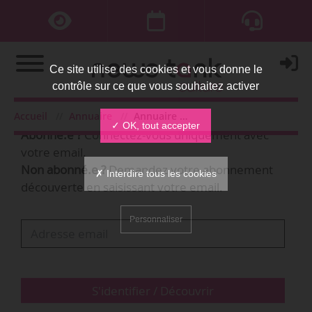
Ce site utilise des cookies et vous donne le
contrôle sur ce que vous souhaitez activer
Bienvenue,
Accueil
Annuaire
Annuaire des organisations
✓ OK, tout accepter
Abonné.e ?
Connectez-vous uniquement avec
votre email.
Non abonné.e ?
Demandez votre abonnement
✗ Interdire tous les cookies
découverte en saisissant votre email.
Personnaliser
S'identifier / Découvrir