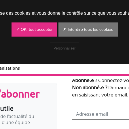
Prendre un rendez-vous
lise des cookies et vous donne le contrôle sur ce que vous souha
✓ OK, tout accepter
✗ Interdire tous les cookies
Personnaliser
anisations
Bienvenue,
Abonné.e ?
Connectez-vou
Non abonné.e ?
Demandez
s'abonner
en saisissant votre email.
utile
de l’actualité du
il d’une équipe