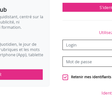
S'iden
pub
idistant, centré sur la
ublicité, ni
i formation.
Utilise
uotidien, le jour de
rubriques et les mots
artphone (App), tablette
R
Retenir mes identifiants
Ident