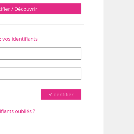
tifier / Découvrir
z vos identifiants
S'identifier
ifiants oubliés ?