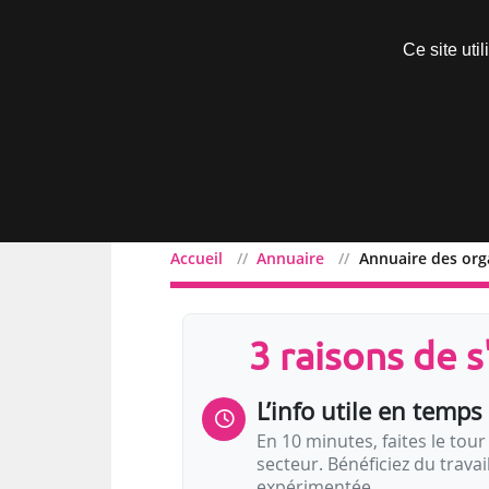
Découvrir sans engagement
Ce site uti
Menu
Accueil
Annuaire
Annuaire des org
3 raisons de 
L’info utile en temps 
En 10 minutes, faites le tour 
secteur. Bénéficiez du trava
expérimentée.