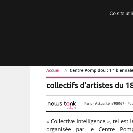
Découvrir sans engagement
Ce site uti
Menu
re
Accueil
Centre Pompidou : 1
biennale
re
Centre Pompidou : 1
bi
collectifs d’artistes du
Paris - Actualité n°98967 - Pub
« Collective Intelligence », tel est
organisée par le Centre Pom