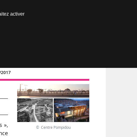
Nous joindre
itez activer
Espace abonné
2/2017
s »,
© Centre Pompidou
nce