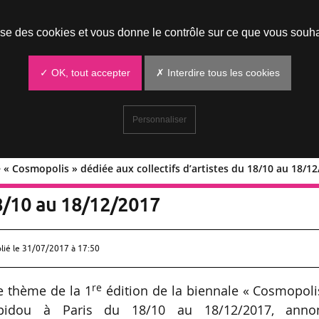
Prendre un rendez-vous
lise des cookies et vous donne le contrôle sur ce que vous souha
✓ OK, tout accepter
✗ Interdire tous les cookies
Personnaliser
 « Cosmopolis » dédiée aux collectifs d’artistes du 18/10 au 18/1
ennale « Cosmopolis » dédiée aux
 18/10 au 18/12/2017
lié le
31/07/2017 à 17:50
re
 le thème de la 1
édition de la biennale « Cosmopoli
pidou à Paris du 18/10 au 18/12/2017, anno