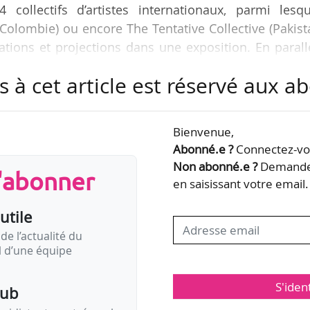
4 collectifs d’artistes internationaux, parmi lesqu
Colombie) ou encore The Tentative Collective (Pakist
ations et projections dans une exposition. En parall
eliers, conversations, conférences, lectures, débat
s à cet article est réservé aux 
ogrammation hors les murs du collectif sud-afric
e
) ou une intervention du théoricien culturel indien A
turelle. Enfin, un site Internet dédié, « évolutif
Bienvenue,
Abonné.e ?
Connectez-vou
Non abonné.e ?
Demandez
s'abonner
en saisissant votre email.
utile
de l’actualité du
il d’une équipe
S'iden
pub