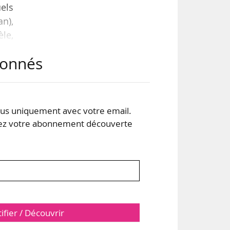
els
an),
èle,
s et
abonnés
ain
rjun
 et
s uniquement avec votre email.
 votre abonnement découverte
tifier / Découvrir