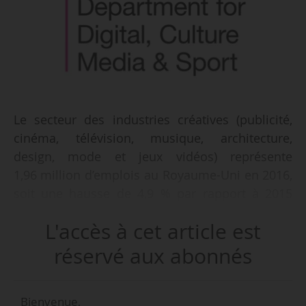
Le secteur des industries créatives (publicité,
cinéma, télévision, musique, architecture,
design, mode et jeux vidéos) représente
1,96 million d’emplois au Royaume-Uni en 2016,
soit une hausse de 4,9 % par rapport à 2015
(1,8 million d’emplois), selon une étude menée
L'accès à cet article est
par le ministère du Numérique, de la Culture,
des Médias et des Sports britannique publiée le
réservé aux abonnés
26/07/2017. Il s’agit du secteur qui compte le
plus d’emplois parmi l’ensemble des secteurs
Bienvenue,
relevant du DCMS, devant le tourisme