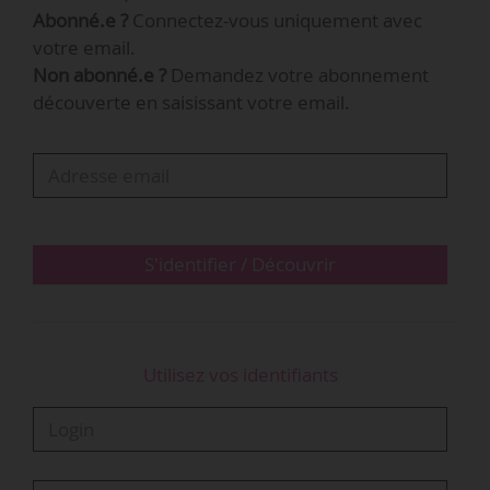
Abonné.e ?
Connectez-vous uniquement avec
(1,5 million d’emplois) et le secteur du
votre email.
numérique (1,46 million d’emplois). Le secteur
Non abonné.e ?
Demandez votre abonnement
culturel compte pour sa part un total de 654 000
découverte en saisissant votre email.
emplois en 2016, en augmentation de 1,9 % par
rapport à 2015 (642 000 emplois). Le secteur des
industries créatives représente 6 % de
l’ensemble des emplois au…
S'identifier / Découvrir
Utilisez vos identifiants