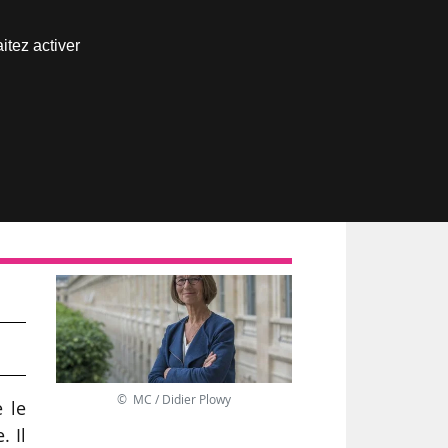
Nous joindre
itez activer
Espace abonné
© MC / Didier Plowy
 le
. Il