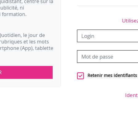
idistant, centré sur la
ublicité, ni
i formation.
Utilise
uotidien, le jour de
rubriques et les mots
artphone (App), tablette
R
Retenir mes identifiants
Ident