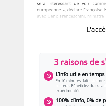
sera intéressant de voir comm
européenne », déclare Françoise N
avec Dario Franceschini, ministre i
Rome (Italie), le 27/07/2017. Le 
L'accè
d’Emmanuel Macron. Ce Pass, de 5
permettra, via une application, d’a
concert, livres ou musique enregistr
3 raisons de 
L’info utile en temps 
En 10 minutes, faites le tour 
secteur. Bénéficiez du trava
expérimentée.
100% d’info, 0% de 