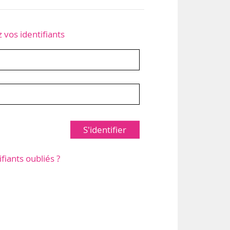
z vos identifiants
S'identifier
ifiants oubliés ?