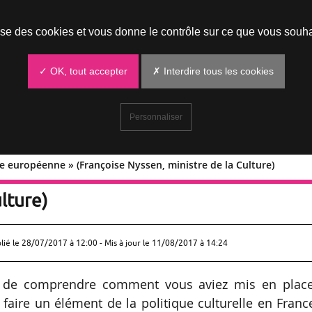
Prendre un rendez-vous
lise des cookies et vous donne le contrôle sur ce que vous souha
✓ OK, tout accepter
✗ Interdire tous les cookies
Personnaliser
ée européenne » (Françoise Nyssen, ministre de la Culture)
une idée européenne » (Françoise
lture)
lié le
28/07/2017 à 12:00
- Mis à jour le 11/08/2017 à 14:24
té de comprendre comment vous aviez mis en place
aire un élément de la politique culturelle en France