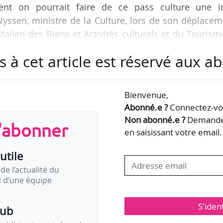
ent on pourrait faire de ce pass culture une i
yssen, ministre de la Culture, lors de son déplace
talien des Biens et Activités culturels et du Tourism
Pass Culture faisait partie des propositions de camp
s à cet article est réservé aux 
00 euros, sera délivré à chaque jeune de 18 ans et 
ccéder aux activités culturelles (musée, théâtre, cin
ée). « Il sera cofinancé par les distributeurs et les…
Bienvenue,
Abonné.e ?
Connectez-vou
Non abonné.e ?
Demandez
s'abonner
en saisissant votre email.
utile
de l’actualité du
il d’une équipe
S'iden
pub