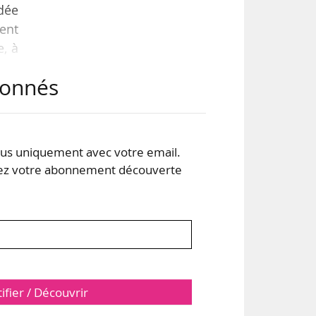
dée
ment
e, à
agne
abonnés
lui
éma,
s uniquement avec votre email.
 votre abonnement découverte
tifier / Découvrir