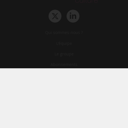
Qui sommes-nous ?
L‘équipe
Le groupe
Abonnements
Contact
Archives
CGA
Mentions légales
Confidentialité