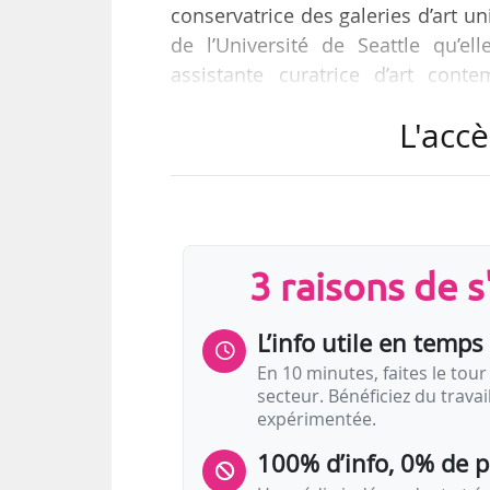
conservatrice des galeries d’art u
de l’Université de Seattle qu’e
assistante curatrice d’art con
(Pennsylvanie) entre 2010 et 2016.
L'accè
Fondé en 1952 grâce au legs de Ch
Art Museum accueille une collect
fonds important d’art allemand du
3 raisons de 
Contact
L’info utile en temps 
Ingrid
Langston
Chargée de la communica
En 10 minutes, faites le tour 
Frye Art Museum
secteur. Bénéficiez du trava
044 206 432 8214
expérimentée.
…
100% d’info, 0% de 