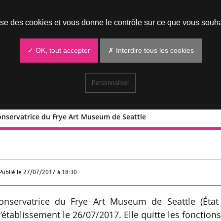
Prendre un rendez-vous
lise des cookies et vous donne le contrôle sur ce que vous souha
✓ OK, tout accepter
✗ Interdire tous les cookies
Personnaliser
nservatrice du Frye Art Museum de Seattle
nan conservatrice du Frye Art Museu
Publié le
27/07/2017 à 18:30
ervatrice du Frye Art Museum de Seattle (État
établissement le 26/07/2017. Elle quitte les fonction