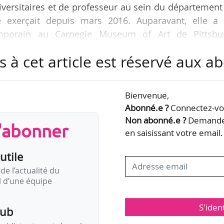
niversitaires et de professeur au sein du département
lle exerçait depuis mars 2016. Auparavant, elle a 
temporain au Carnegie Museum of Art de Pittsbu
s à cet article est réservé aux 
arles Frye (1858-1940) et Emma Frye (1858-1934), le 
e
ion de pièces du XIX
siècle à nos jours, notamment
Bienvenue,
e
 début du XX
siècle.
Abonné.e ?
Connectez-vou
Non abonné.e ?
Demandez
s'abonner
en saisissant votre email.
utile
tion
de l’actualité du
il d’une équipe
S'iden
pub