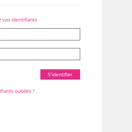
z vos identifiants
S'identifier
ifiants oubliés ?