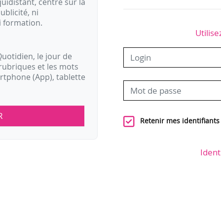
idistant, centré sur la
ublicité, ni
i formation.
Utilise
uotidien, le jour de
rubriques et les mots
artphone (App), tablette
R
Retenir mes identifiants
Ident