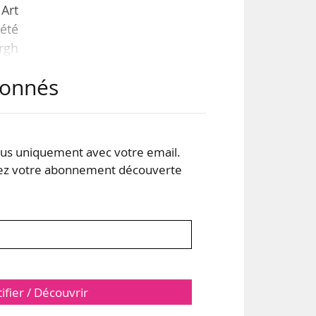
 Art
été
rgh
abonnés
Frye
 un
s uniquement avec votre email.
 votre abonnement découverte
tifier / Découvrir