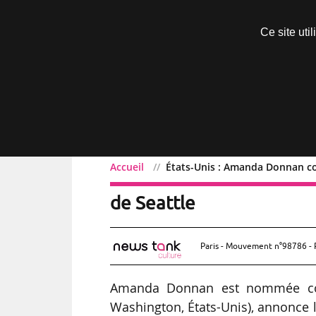
Découvrir sans engagement
Ce site uti
Menu
Accueil
États-Unis : Amanda Donnan co
États-Unis : Amanda Don
de Seattle
Paris - Mouvement n°98786 - 
Amanda Donnan est nommée cons
Washington, États-Unis), annonce l’