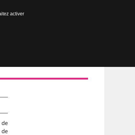
Nous joindre
itez activer
Espace abonné
m
 de
s de