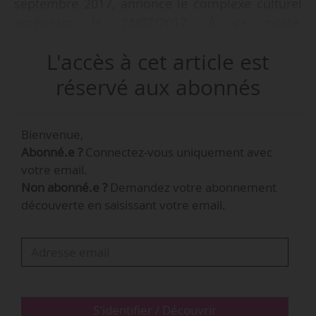
septembre 2017, annonce le complexe culturel
américain le 24/07/2017. À ce poste,
nouvellement créé, Bret Silver réfèrera
L'accès à cet article est
directement à Debora L. Spar, présidente et
directrice exécutive du Lincoln Center depuis
réservé aux abonnés
2016.
Bienvenue,
Bret Silver est par ailleurs vice-président pour le
Abonné.e ?
Connectez-vous uniquement avec
développement du Barnard College (New York),
votre email.
dont Debora Spar est la présidente. Il avait été
Non abonné.e ?
Demandez votre abonnement
précédemment responsable des relations
découverte en saisissant votre email.
extérieures pour Jazz at Lincoln Center.
S'identifier / Découvrir