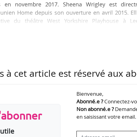
s en novembre 2017. Sheena Wrigley est directr
cunien Home depuis son ouverture en avril 2015. Ell
utive du théâtre West Yorkshire Playhouse à Le
et directrice exécutive du Harrogate Theatre de 19
 de UK Theatre.
ater programme des comédies musicales, des ballets
cité de 1 998 places, le théâtre mancunien est consi
du Royaume-Uni en dehors de…
s à cet article est réservé aux 
Bienvenue,
Abonné.e ?
Connectez-vou
Non abonné.e ?
Demandez
s'abonner
en saisissant votre email.
utile