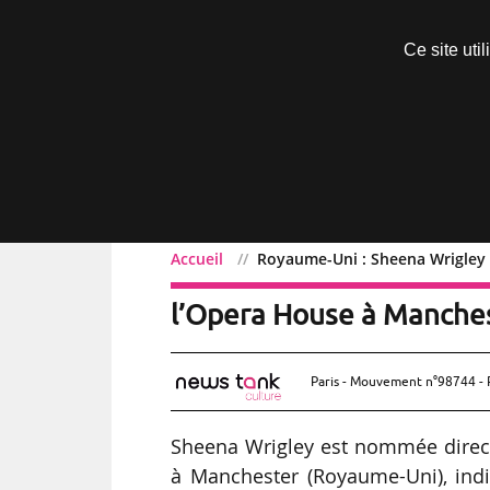
Découvrir sans engagement
Ce site uti
Menu
Accueil
Royaume-Uni : Sheena Wrigley 
Royaume-Uni : Sheena Wri
l’Opera House à Manche
Paris - Mouvement n°98744 - 
Sheena Wrigley est nommée direct
à Manchester (Royaume-Uni), indiq