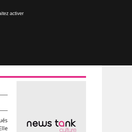
Nous joindre
itez activer
Espace abonné
 de
ués
Elle