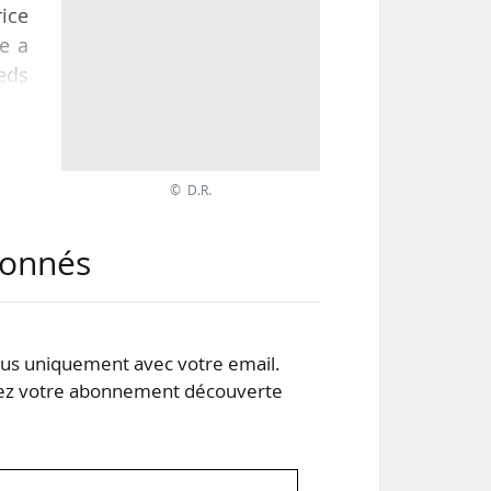
ice
e a
eds
97 à
 et
© D.R.
déré
abonnés
s uniquement avec votre email.
 votre abonnement découverte