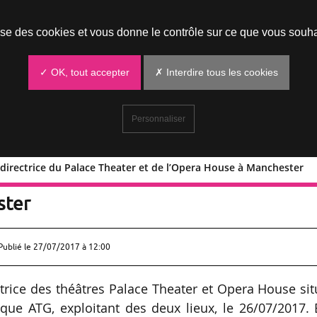
Prendre un rendez-vous
lise des cookies et vous donne le contrôle sur ce que vous souha
✓ OK, tout accepter
✗ Interdire tous les cookies
Personnaliser
directrice du Palace Theater et de l’Opera House à Manchester
gley directrice du Palace Theater et
ster
Publié le
27/07/2017 à 12:00
rice des théâtres Palace Theater et Opera House sit
ue ATG, exploitant des deux lieux, le 26/07/2017. 