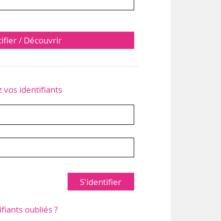
tifier / Découvrir
z vos identifiants
S'identifier
ifiants oubliés ?