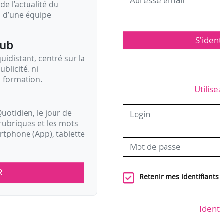
de l’actualité du
il d’une équipe
S'iden
pub
idistant, centré sur la
ublicité, ni
i formation.
Utilise
uotidien, le jour de
rubriques et les mots
artphone (App), tablette
R
Retenir mes identifiants
Ident