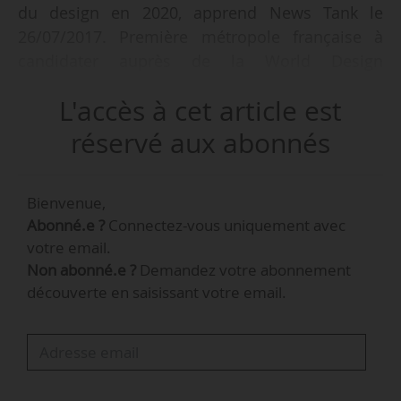
du design en 2020, apprend News Tank le
26/07/2017. Première métropole française à
candidater auprès de la World Design
Organization, elle sera en concurrence avec
L'accès à cet article est
Sydney (Australie) pour accueillir cet
événement. « Nous avons été convaincus par la
réservé aux abonnés
façon dont ces villes ont utilisé le design pour
améliorer la vie de leurs citoyens. Les deux
Bienvenue,
villes ont démontré leur engagement vers le
Abonné.e ?
Connectez-vous uniquement avec
design, en gardant à l’esprit que la finalité doit
votre email.
servir les citoyens et l’environnement dans
Non abonné.e ?
Demandez votre abonnement
lequel ils vivent », déclare Mugendi M’Rithaa,
découverte en saisissant votre email.
président de la World Design Organization. La
ville lauréate sera annoncée à Turin (Italie)
e
durant la 30
Assemblée générale de
l’organisation, le 14/10/2017.