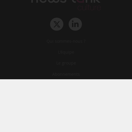
Qui sommes-nous ?
L‘équipe
Le groupe
Abonnements
Contact
Archives
CGA
Mentions légales
Confidentialité