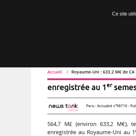
Découvrir sans engagement
Ce site uti
Menu
Accueil
Royaume-Uni : 633,2 M€ de CA 
Royaume-Uni : 633,2 M€ 
er
enregistrée au 1
semest
Paris - Actualité n°98710 - Pub
564,7 M£ (environ 633,2 M€), te
enregistrée au Royaume-Uni au 1