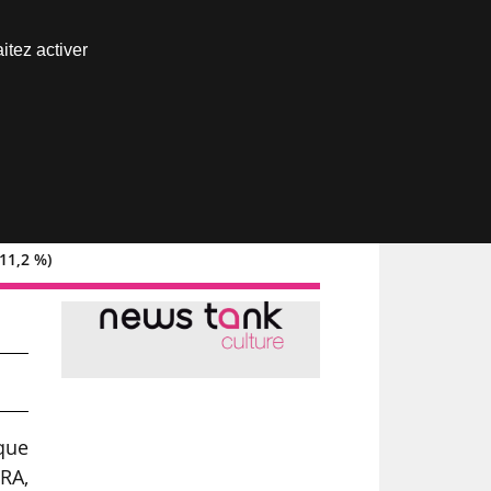
Nous joindre
itez activer
Espace abonné
11,2 %)
que
RA,