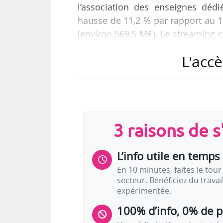
l’association des enseignes dédié
hausse de 11,2 % par rapport au 1
(environ 569,5 M€). Le streaming 
musique enregistrée britanniqu
L'accè
maintient cette croissance au se
(environ 1,4 Md€) en 2017 », soit
1,28 Md€), projette l’ERA.
En termes de revenus, la musique e
3 raisons de 
L’info utile en temps 
En 10 minutes, faites le tour 
secteur. Bénéficiez du trava
expérimentée.
100% d’info, 0% de 