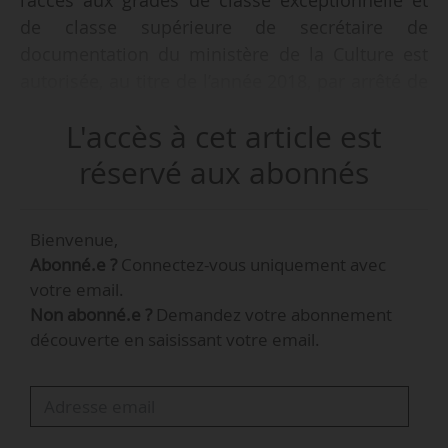
l’accès aux grades de classe exceptionnelle et
de classe supérieure de secrétaire de
documentation du ministère de la Culture est
autorisée, au titre de l’année 2018, par arrêté de
la ministre de la Culture en date du 24/07/2017
L'accès à cet article est
publié au JO le 26/07/2017. Le nombre de
postes offerts est fixé à 4 pour le grade de
réservé aux abonnés
classe exceptionnelle et de 8 pour le grade de
classe supérieure. Les candidats devront
Bienvenue,
s’inscrire par Internet du 12/09 au 12/10/2017.
Abonné.e ?
Connectez-vous uniquement avec
votre email.
Non abonné.e ?
Demandez votre abonnement
découverte en saisissant votre email.