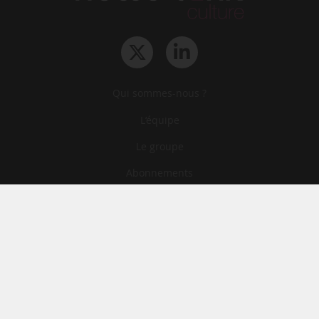
Qui sommes-nous ?
L‘équipe
Le groupe
Abonnements
Contact
Archives
CGA
Mentions légales
Confidentialité