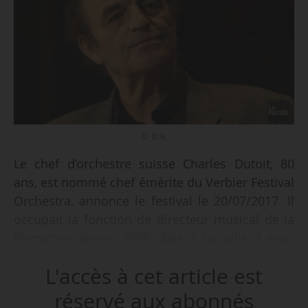
© D.R.
Le chef d’orchestre suisse Charles Dutoit, 80
ans, est nommé chef émérite du Verbier Festival
Orchestra, annonce le festival le 20/07/2017. Il
occupait la fonction de directeur musical de la
formation depuis 2009, date à laquelle il avait
succédé à James Levine. Son dernier concert en
L'accès à cet article est
tant que directeur musical a eu lieu le
21/07/2017 avec la direction de « Salomé » de
réservé aux abonnés