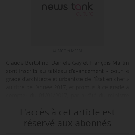
© MCC et MEEM
Claude Bertolino, Danièle Gay et François Martin
sont inscrits au tableau d’avancement « pour le
grade d’architecte et urbaniste de l’État en chef »
au titre de l’année 2017, et promus à ce grade à
compter du 01/01/2017, par arrêté du ministre
d’État, ministre de la Transition écologique et
L'accès à cet article est
solidaire, en date du 03/07/2017, publié au
Journal officiel le 19/07/2017.
réservé aux abonnés