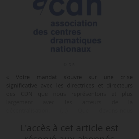
© D.R.
« Votre mandat s’ouvre sur une crise
significative avec les directrices et directeurs
des CDN que nous représentons et plus
largement avec les acteurs de la
décentralisation. (…) Que devons-nous
comprendre de ces échanges ? Que notre
L'accès à cet article est
modèle est, comme cela a été formulé, à bout
de souffle ? Que nos structures ne méritent pas
réservé aux abonnés