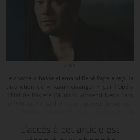
© D.R.
Le chanteur basse allemand René Pape a reçu la
distinction de « Kammersänger » par l’Opéra
d’État de Bavière (Munich), apprend News Tank
le 18/07/2017. La distinction, qui est donnée par
un théâtre allemand aux chanteurs et
chanteuses lyriques, lui a été accordée à l’issue
L'accès à cet article est
d’une représentation à Munich de « La Flûte
enchantée » de Mozart où il chantait le rôle de