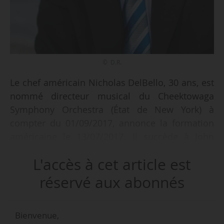
© D.R.
Le chef américain Nicholas DelBello, 30 ans, est
nommé directeur musical du Cheektowaga
Symphony Orchestra (État de New York) à
compter du 01/09/2017, annonce la formation
américaine le 13/07/2017. Il succède à John
Landis qui a quitté la fonction en 2015.
L'accès à cet article est
Trompettiste, pianiste, organiste et professeur,
Nicholas DelBello a fondé en 2013 le Buffalo
réservé aux abonnés
Brass Choir dont il est directeur musical.
Bienvenue,