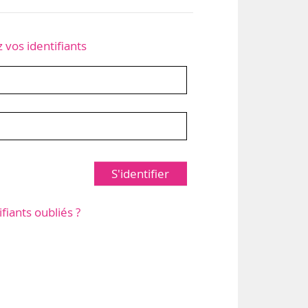
z vos identifiants
S'identifier
ifiants oubliés ?