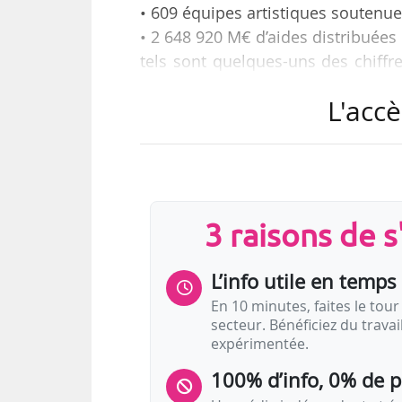
• 609 équipes artistiques soutenu
• 2 648 920 M€ d’aides distribuées 
tels sont quelques-uns des chiffr
rencontre avec ses partenaires, e
L'accè
théâtre Benoît XII (Avignon) le 12/
Une étude sur la diffusion de la 
place d’un parcours de formation 
d’artistes aux artistes européen
3 raisons de 
dans les territoires ultra-marins 
lors de cette rencontre à la suite 
L’info utile en temps 
En 10 minutes, faites le tour 
secteur. Bénéficiez du trava
expérimentée.
100% d’info, 0% de 