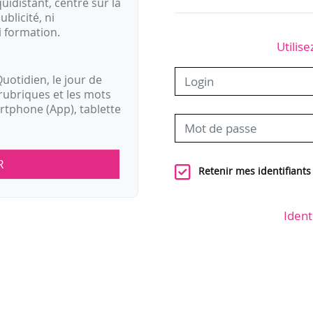
idistant, centré sur la
ublicité, ni
i formation.
Utilise
uotidien, le jour de
rubriques et les mots
artphone (App), tablette
R
Retenir mes identifiants
Ident