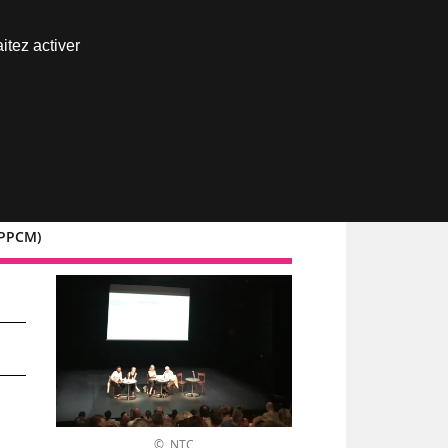
Nous joindre
itez activer
Espace abonné
 PPCM)
© NTC