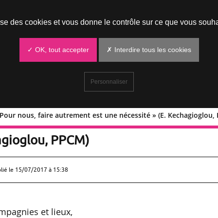
Prendre un rendez-vous
lise des cookies et vous donne le contrôle sur ce que vous souha
✓ OK, tout accepter
✗ Interdire tous les cookies
Personnaliser
Pour nous, faire autrement est une nécessité » (E. Kechagioglou,
n : « Pour nous, faire autrement est
hagioglou, PPCM)
lié le
15/07/2017 à 15:38
mpagnies et lieux,