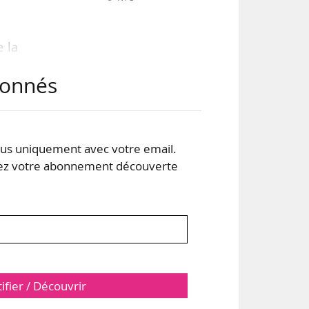
e la
 au
abonnés
e en
lons
s uniquement avec votre email.
NDA
 votre abonnement découverte
isme
tifier / Découvrir