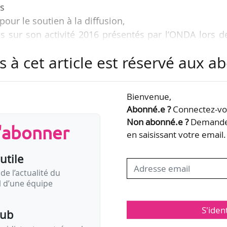
es
pour le soutien à la diffusion,
es sur son activité 2016 présentés par l’ONDA lors d
e
n parallèle de la 71
édition du Festival d’Avignon,
s à cet article est réservé aux 
07/2017.
danse afin de mieux comprendre ses réalités, la mis
Bienvenue,
à composer, intitulé « Publics », l’ouverture des sa
Abonné.e ?
Connectez-vou
s, ou encore le renforcement de la présence de l’O
Non abonné.e ?
Demandez
s'abonner
figurent parmi les perspectives évoquées par l’organ
en saisissant votre email.
de…
utile
de l’actualité du
il d’une équipe
S'iden
pub