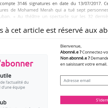
 compte 3146 signatures en date du 13/07/2017. Ce
heures de Mohamed Merah qui a tué sept personnes
ban. « Au théâtre un spectacle sur les 32 derniè
bject de 7 personnes dont 3 enfants en mars 2012. P
s à cet article est réservé aux 
’auteur en invoquant la “banalité du mal”. (…) Hont
ts et des soldats assassines… au nom de la culture
ectacle était présenté à la Patinoire de la Manufactu
Bienvenue,
Abonné.e ?
Connectez-vou
Non abonné.e ?
Demandez
s'abonner
en saisissant votre email.
utile
de l’actualité du
il d’une équipe
S'iden
pub