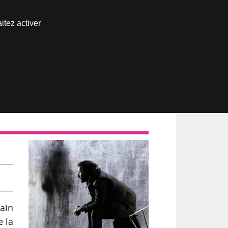
Nous joindre
itez activer
Espace abonné
mme
vain
e la