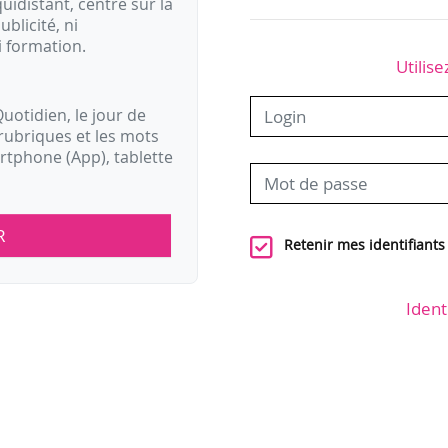
idistant, centré sur la
ublicité, ni
i formation.
Utilise
uotidien, le jour de
rubriques et les mots
artphone (App), tablette
R
Retenir mes identifiants
Ident