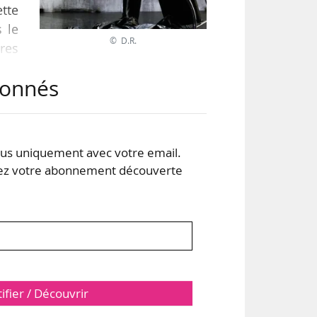
tte
 le
© D.R.
res
our
abonnés
e de
 »,
re à
s uniquement avec votre email.
 votre abonnement découverte
tifier / Découvrir