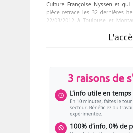
Culture Françoise Nyssen et qui
pièce retrace les 32 dernières 
22/03/2012 à Toulouse et Montau
heures du criminel “islamiste” a
L'accè
essayer de comprendre… nous dit l
cracher sur la mémoire des enfan
écrivent les pétitionnaires. Ce sp
Avignon…
3 raisons de 
L’info utile en temps 
En 10 minutes, faites le tour 
secteur. Bénéficiez du trava
expérimentée.
100% d’info, 0% de 