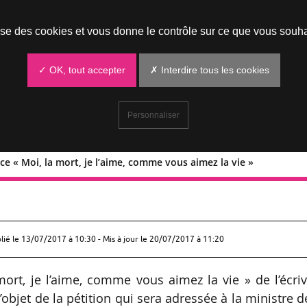
Prendre un rendez-vous
lise des cookies et vous donne le contrôle sur ce que vous souha
✓ OK, tout accepter
✗ Interdire tous les cookies
Personnaliser
èce « Moi, la mort, je l’aime, comme vous aimez la vie »
 la pièce « Moi, la mort, je l’aime, co
lié le
13/07/2017 à 10:30
- Mis à jour le 20/07/2017 à 11:20
 mort, je l’aime, comme vous aimez la vie » de l’écri
objet de la pétition qui sera adressée à la ministre d