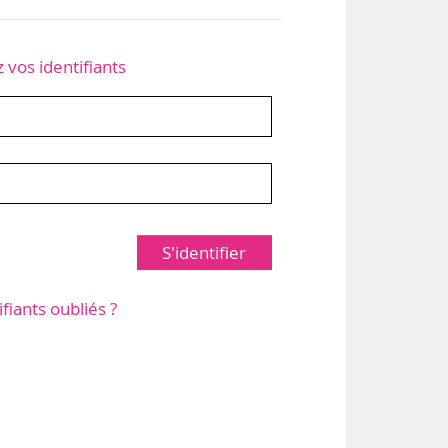
z vos identifiants
S'identifier
ifiants oubliés ?