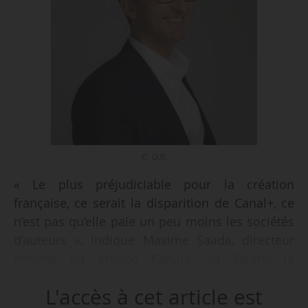
© D.R.
« Le plus préjudiciable pour la création
française, ce serait la disparition de Canal+, ce
n’est pas qu’elle paie un peu moins les sociétés
d’auteurs », indique Maxime Saada, directeur
général du groupe Canal+, au Figaro, le
12/07/2017. En conflit avec les sociétés de
L'accès à cet article est
gestion collectives (Sacem, SCAM, SACD) qui lui