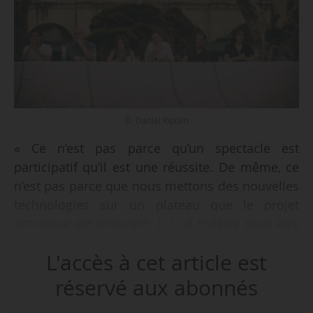
© Daniel Ripolin
« Ce n’est pas parce qu’un spectacle est
participatif qu’il est une réussite. De même, ce
n’est pas parce que nous mettons des nouvelles
technologies sur un plateau que le projet
artistique est innovant. (…) Le théâtre peut être
participatif, mais il doit surtout être critique. La
L'accès à cet article est
participation ne fait pas foi. L’espace de création
et l’artistique doivent absolument être
réservé aux abonnés
conservés », déclare Romaric Daurier, directeur