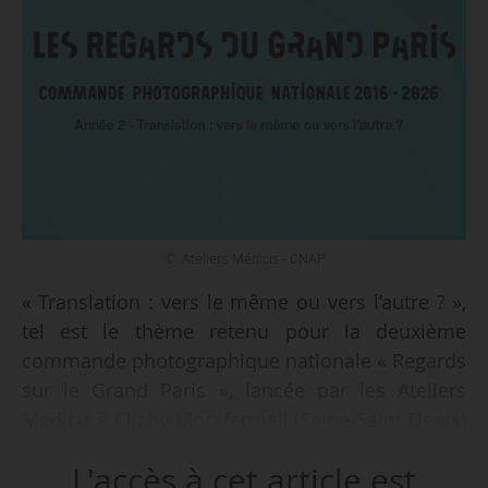
© Ateliers Médicis - CNAP
« Translation : vers le même ou vers l’autre ? »,
tel est le thème retenu pour la deuxième
commande photographique nationale « Regards
sur le Grand Paris », lancée par les Ateliers
Médicis à Clichy-Montfermeil (Seine-Saint-Denis)
et le CNAP à La Défense (Hauts-de-Seine) le
L'accès à cet article est
10/07/2017. « La ville contemporaine ne