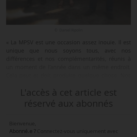
© Daniel Ripolin
« La MPSV est une occasion assez inouïe. Il est
unique que nous soyons tous, avec nos
différences et nos complémentarités, réunis à
un moment de l’année dans un même endroit.
Cela peut et doit produire quelque chose. Nos
différences doivent nous amener à toujours
L'accès à cet article est
inventer », déclare Paul Rondin, directeur
délégué du Festival d’Avignon, à l’occasion du
réservé aux abonnés
e
lancement de la 6
édition de la MPSV le
10/07/2017. Installée au Cloître Saint-Louis, qui
Bienvenue,
accueille également les bureaux du In, elle
Abonné.e ?
Connectez-vous uniquement avec
propose jusqu’au 16/07/2017 des débats et