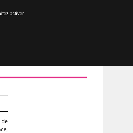
Nous joindre
itez activer
Espace abonné
 de
nce,