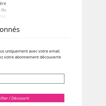
ère
 du
me,
sans
abonnés
 de
, à
2016
s uniquement avec votre email.
 votre abonnement découverte
tifier / Découvrir