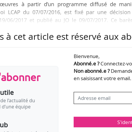
d’œuvres à partir d’un programme diffusé de mani
 loi LCAP du 07/07/2016, est fixé par une décision
 19/06/2017 et publié au JO le 09/07/2017. Ce barè
commission pour la rémunération de la copie privée, 
s à cet article est réservé aux 
rtir « d’éléments d’information concernant ce type
ditions de plusieurs opérateurs concernés, NDLR)
es ou réunions de groupes de travail entre le 08/11/
Bienvenue,
Abonné.e ?
Connectez-vou
Non abonné.e ?
Demandez
s'abonner
en saisissant votre email.
utile
de l’actualité du
il d’une équipe
S'iden
pub