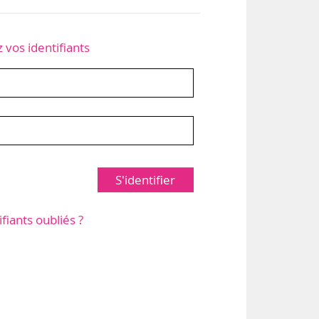
z vos identifiants
S'identifier
ifiants oubliés ?