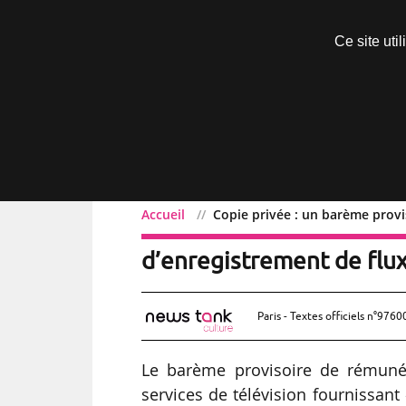
Découvrir sans engagement
Ce site uti
Menu
Accueil
Copie privée : un barème provi
Copie privée : un barème
d’enregistrement de flux
Paris - Textes officiels n°9760
Le barème provisoire de rémunér
services de télévision fournissant