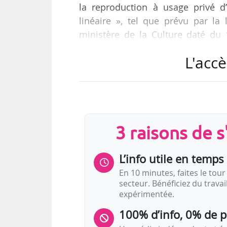
la reproduction à usage privé 
linéaire », tel que prévu par la
ministère de la Culture daté du
valable un an, a été fixé par la 
L'accè
étude d’usage préalable et à pa
services (liés à une série d’au
l’occasion de dix séances plénièr
et le 30/05/2017 ».
3 raisons de 
La…
L’info utile en temps 
En 10 minutes, faites le tour 
secteur. Bénéficiez du trava
expérimentée.
100% d’info, 0% de 