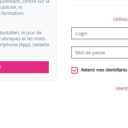
idistant, centré sur la
ublicité, ni
i formation.
Utilise
uotidien, le jour de
rubriques et les mots
artphone (App), tablette
R
Retenir mes identifiants
Ident