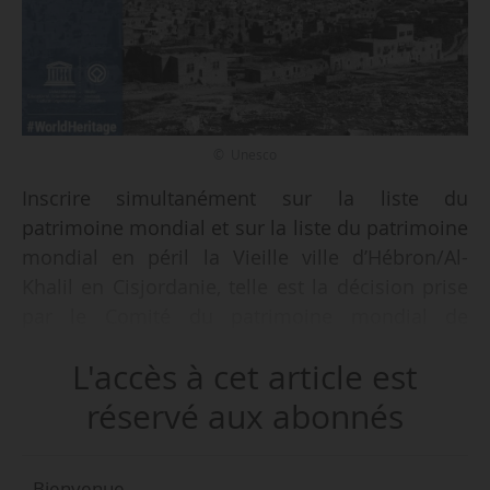
© Unesco
Inscrire simultanément sur la liste du
patrimoine mondial et sur la liste du patrimoine
mondial en péril la Vieille ville d’Hébron/Al-
Khalil en Cisjordanie, telle est la décision prise
par le Comité du patrimoine mondial de
e
l’Unesco, au cours de sa 41
session à Cracovie
L'accès à cet article est
(Pologne), le 07/07/2017. Douze États se sont
prononcés pour l’inscription de la cité en tant
réservé aux abonnés
que site palestinien, six se sont abstenus et
trois ont voté contre. « Malgré la campagne
Bienvenue,