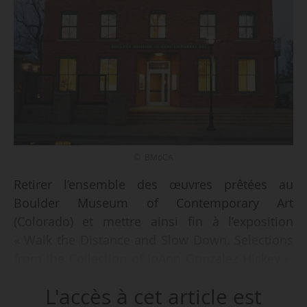
© BMoCA
Retirer l’ensemble des œuvres prêtées au
Boulder Museum of Contemporary Art
(Colorado) et mettre ainsi fin à l’exposition
« Walk the Distance and Slow Down. Selections
from the Collection of JoAnn Gonzalez Hickey »,
initialement prévue du 09/06 au 10/09/2017,
L'accès à cet article est
telle est la décision prise par la mécène JoAnn