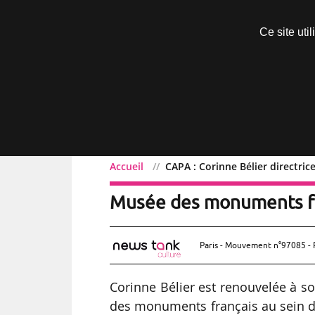
Découvrir sans engagement
Ce site uti
Menu
Accueil
CAPA : Corinne Bélier directri
CAPA : Corinne Bélier dir
Musée des monuments f
Paris - Mouvement n°97085 - 
Corinne Bélier est renouvelée à so
des monuments français au sein de 