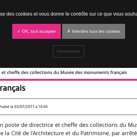
Prendre un rendez-vous
lise des cookies et vous donne le contrôle sur ce que vous souha
✓ OK, tout accepter
✗ Interdire tous les cookies
Personnaliser
ce et cheffe des collections du Musée des monuments français
ectrice et cheffe des collections du
rançais
Publié le
03/07/2017 à 16:00
n poste de directrice et cheffe des collections du M
la Cité de l’Architecture et du Patrimoine, par arrêt