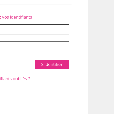
z vos identifiants
S'identifier
ifiants oubliés ?