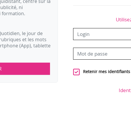
idistant, centré sur la
ublicité, ni
i formation.
Utilise
uotidien, le jour de
rubriques et les mots
artphone (App), tablette
R
Retenir mes identifiants
Ident