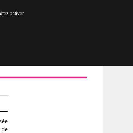
Nous joindre
itez activer
Espace abonné
usée
é de