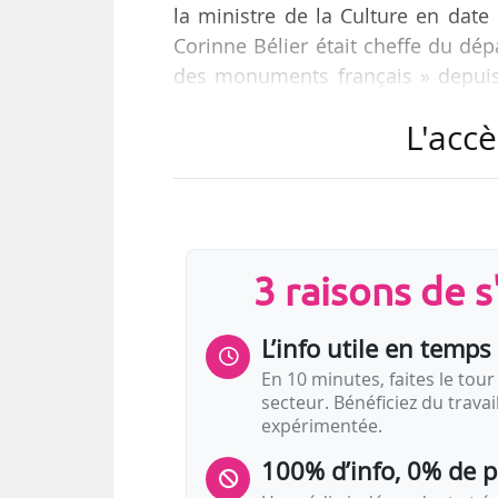
la ministre de la Culture en date 
Corinne Bélier était cheffe du 
des monuments français » depuis 
suite aux modifications des mod
L'accè
CAPA par le décret du 19/10/20
département soient désormais
d’administration. Par dérogation
responsable du Centre des…
3 raisons de 
L’info utile en temps 
En 10 minutes, faites le tour 
secteur. Bénéficiez du trava
expérimentée.
100% d’info, 0% de 