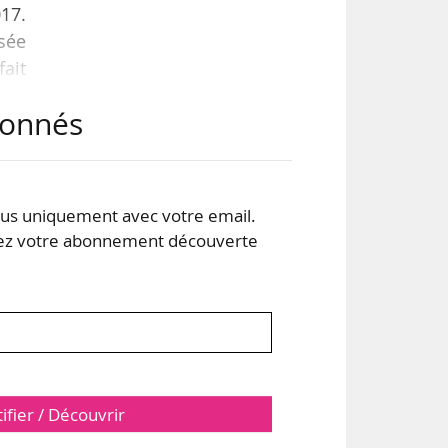
017.
sée
ait
 la
abonnés
 de
eil
 le
s uniquement avec votre email.
 votre abonnement découverte
tifier / Découvrir