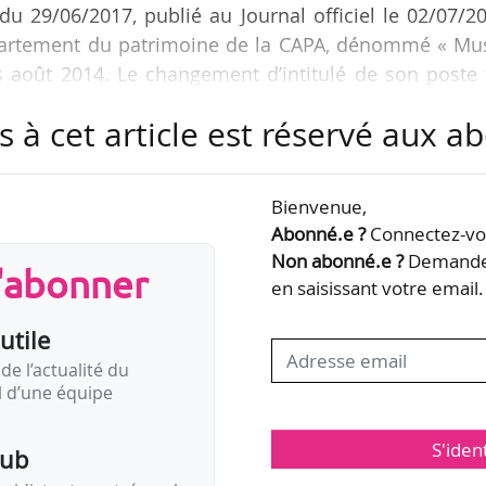
du 29/06/2017, publié au Journal officiel le 02/07/2
département du patrimoine de la CAPA, dénommé « Mu
août 2014. Le changement d’intitulé de son poste f
alités de nomination des chefs des départements de
s à cet article est réservé aux 
16. Ce dernier prévoit notamment que les chefs
 nommés par le président, après avis du cons
, le responsable du Musée des monuments français et
Bienvenue,
Abonné.e ?
Connectez-vou
Non abonné.e ?
Demandez
s'abonner
en saisissant votre email.
utile
de l’actualité du
il d’une équipe
S'iden
pub