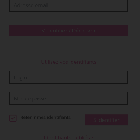
date du 20/06/2017, publié au Journal officiel le
01/07/2017.
En cas de changement substantiel affectant,
S'identifier / Découvrir
durant cette période, les conditions au vu…
Utilisez vos identifiants
Retenir mes identifiants
S'identifier
Identifiants oubliés ?