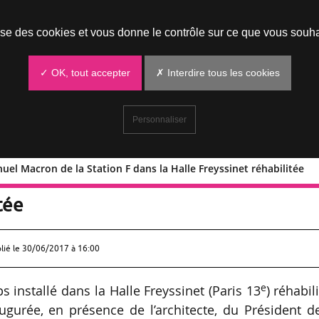
Prendre un rendez-vous
lise des cookies et vous donne le contrôle sur ce que vous souha
✓ OK, tout accepter
✗ Interdire tous les cookies
Personnaliser
uel Macron de la Station F dans la Halle Freyssinet réhabilitée
 Emmanuel Macron de la Station F dans 
tée
lié le
30/06/2017 à 16:00
e
ps installé dans la Halle Freyssinet (Paris 13
) réhabil
ugurée, en présence de l’architecte, du Président d