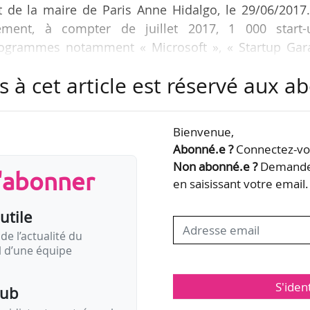
de la maire de Paris Anne Hidalgo, le 29/06/2017.
vement, à compter de juillet 2017, 1 000 start-
rogrammes notamment « Microsoft », « Startup Gar
 Paris ». Elle dispose d’un campus avec huit espa
s à cet article est réservé aux 
 appartements partagés. Il s’agira de « la plus gra
e devant la Silicon Valley (États-Unis) ». Le projet
 Free et propriétaire de la Halle Freyssinet, la Caisse
Bienvenue,
Abonné.e ?
Connectez-vou
Non abonné.e ?
Demandez
s'abonner
en saisissant votre email.
utile
de l’actualité du
il d’une équipe
S'iden
pub