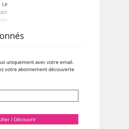
 Le
ups
age
ces
abonnés
nde
 est
 des
s uniquement avec votre email.
 votre abonnement découverte
tifier / Découvrir