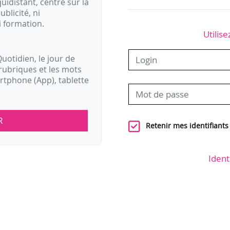
idistant, centré sur la
ublicité, ni
i formation.
Utilise
uotidien, le jour de
rubriques et les mots
artphone (App), tablette
R
Retenir mes identifiants
Ident