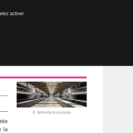
Nous joindre
itez activer
Espace abonné
la
© Wilmotte & Associés
itée
e la