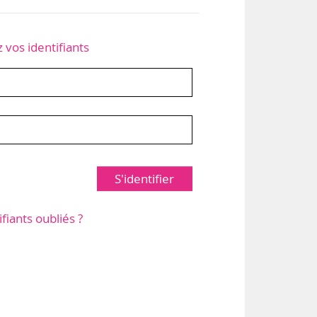
z vos identifiants
S'identifier
ifiants oubliés ?