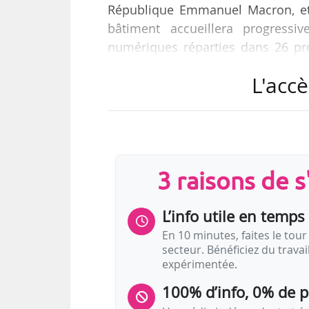
République Emmanuel Macron, et 
bâtiment accueillera progressi
numériques réparties dans 26 p
from Facebook » ou encore « HEC
L'accè
événementiels, 30 douches et 100
concentration de start-ups au mond
porté par Xavier Niel, fondateur de
dépôts…
3 raisons de 
L’info utile en temps 
En 10 minutes, faites le tour 
secteur. Bénéficiez du trava
expérimentée.
100% d’info, 0% de 