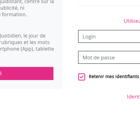
idistant, centré sur la
ublicité, ni
i formation.
Utilise
uotidien, le jour de
rubriques et les mots
artphone (App), tablette
R
Retenir mes identifiants
Ident