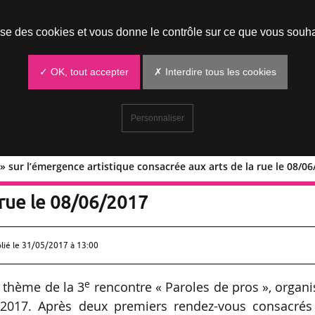
Prendre un rendez-vous
lise des cookies et vous donne le contrôle sur ce que vous souha
✓ OK, tout accepter
✗ Interdire tous les cookies
Personnaliser
» sur l’émergence artistique consacrée aux arts de la rue le 08/06
 pros » sur l’émergence artistique
 rue le 08/06/2017
lié le
31/05/2017 à 13:00
e
e thème de la 3
rencontre « Paroles de pros », organ
/2017. Après deux premiers rendez-vous consacrés