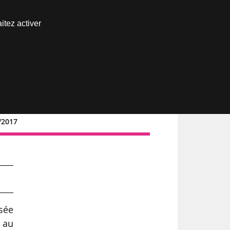
Nous joindre
itez activer
Espace abonné
/2017
isée
 au