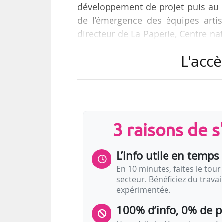
développement de projet puis au 
de l’émergence des équipes artis
directeur de La Paperie, Centre nat
Nys, acteur culturel, chargé de
L'accè
projets culturels dans l’espace pu
maison de production, et Alban de T
de cette rencontre animée par Gwé
3 raisons de 
L’info utile en temps 
En 10 minutes, faites le tour 
secteur. Bénéficiez du trava
expérimentée.
100% d’info, 0% de 