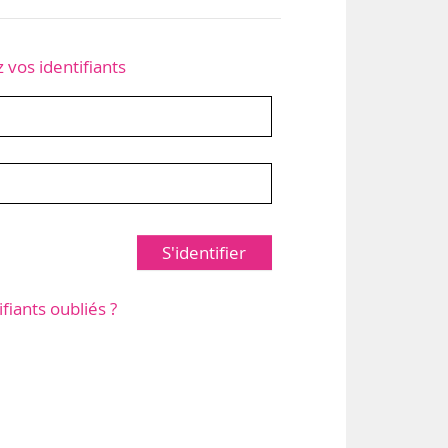
z vos identifiants
S'identifier
ifiants oubliés ?