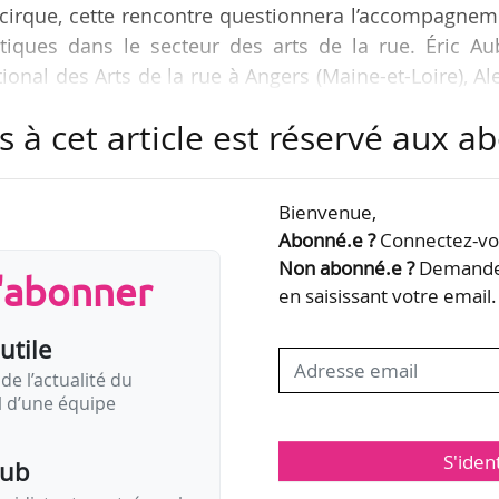
cirque, cette rencontre questionnera l’accompagnem
tiques dans le secteur des arts de la rue. Éric Aub
ional des Arts de la rue à Angers (Maine-et-Loire), Al
 production, de diffusion, programmateur, monteur
s à cet article est réservé aux 
blic (Animakt), Anne Rossignol, directrice d’In8 cir
ournadre, artiste pluridisciplinaire, interviendront 
nola David, directrice générale d’Artcena. Ce…
Bienvenue,
Abonné.e ?
Connectez-vou
Non abonné.e ?
Demandez
s'abonner
en saisissant votre email.
utile
de l’actualité du
il d’une équipe
S'iden
pub