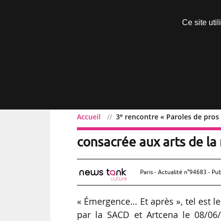
Découvrir sans engagement
Ce site uti
Menu
e
Accueil
3
rencontre « Paroles de pros 
e
3
rencontre « Paroles de
consacrée aux arts de la
Paris - Actualité n°94683 - Pub
« Émergence… Et après », tel est l
par la SACD et Artcena le 08/06