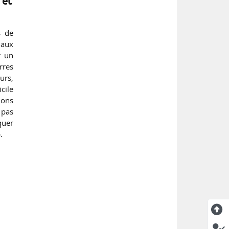
 et
s de
 aux
r un
rres
urs,
cile
ions
 pas
quer
.