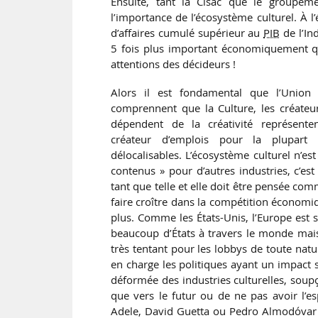
Ensuite, tant la Cisac que le groupe
l’importance de l’écosystème culturel. À l
d’affaires cumulé supérieur au
PIB
de l’In
5 fois plus important économiquement qu
attentions des décideurs !
Alors il est fondamental que l’Union
comprennent que la Culture, les créateur
dépendent de la créativité représenten
créateur d’emplois pour la plupart
délocalisables. L’écosystème culturel n’es
contenus » pour d’autres industries, c’es
tant que telle et elle doit être pensée com
faire croître dans la compétition économi
plus. Comme les États-Unis, l’Europe est 
beaucoup d’États à travers le monde mais
très tentant pour les lobbys de toute nat
en charge les politiques ayant un impact su
déformée des industries culturelles, soupç
que vers le futur ou de ne pas avoir l’
Adele, David Guetta ou Pedro Almodóvar ?