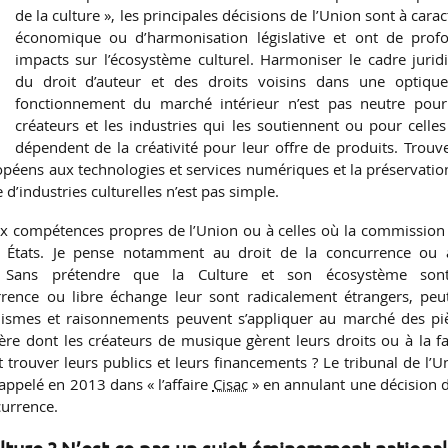
de la culture », les principales décisions de l’Union sont à cara
économique ou d’harmonisation législative et ont de prof
impacts sur l’écosystème culturel. Harmoniser le cadre jurid
du droit d’auteur et des droits voisins dans une optiqu
fonctionnement du marché intérieur n’est pas neutre pour
créateurs et les industries qui les soutiennent ou pour celles
dépendent de la créativité pour leur offre de produits. Trouve
ropéens aux technologies et services numériques et la préservatio
d’industries culturelles n’est pas simple.
aux compétences propres de l’Union ou à celles où la commission 
États. Je pense notamment au droit de la concurrence ou 
. Sans prétendre que la Culture et son écosystème son
rence ou libre échange leur sont radicalement étrangers, peu
smes et raisonnements peuvent s’appliquer au marché des pi
re dont les créateurs de musique gèrent leurs droits ou à la f
t trouver leurs publics et leurs financements ? Le tribunal de l’U
appelé en 2013 dans « l’affaire
Cisac
» en annulant une décision d
currence.