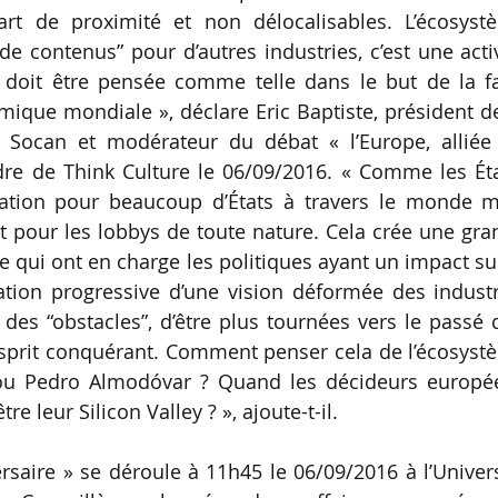
art de proximité et non délocalisables. L’écosyst
de contenus” pour d’autres industries, c’est une acti
e doit être pensée comme telle dans le but de la fa
mique mondiale », déclare Eric Baptiste, président d
la Socan et modérateur du débat « l’Europe, alliée
dre de Think Culture le 06/09/2016. « Comme les Ét
iration pour beaucoup d’États à travers le monde m
nt pour les lobbys de toute nature. Cela crée une gr
 qui ont en charge les politiques ayant un impact su
llation progressive d’une vision déformée des indust
 des “obstacles”, d’être plus tournées vers le passé
l’esprit conquérant. Comment penser cela de l’écosys
 ou Pedro Almodóvar ? Quand les décideurs europé
re leur Silicon Valley ? », ajoute-t-il.
ersaire » se déroule à 11h45 le 06/09/2016 à l’Univer