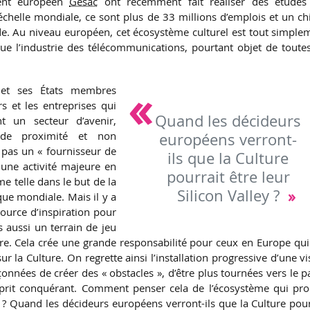
ment européen
Gesac
ont récemment fait réaliser des études
’échelle mondiale, ce sont plus de 33 millions d’emplois et un chi
de. Au niveau européen, cet écosystème culturel est tout simple
e l’industrie des télécommunications, pourtant objet de toutes
 et ses États membres
s et les entreprises qui
Quand les décideurs
t un secteur d’avenir,
 de proximité et non
européens verront-
t pas un « fournisseur de
ils que la Culture
t une activité majeure en
pourrait être leur
me telle dans le but de la
Silicon Valley ?
que mondiale. Mais il y a
source d’inspiration pour
 aussi un terrain de jeu
ure. Cela crée une grande responsabilité pour ceux en Europe qui
r la Culture. On regrette ainsi l’installation progressive d’une vi
onnées de créer des « obstacles », d’être plus tournées vers le p
esprit conquérant. Comment penser cela de l’écosystème qui pro
 Quand les décideurs européens verront-ils que la Culture pour