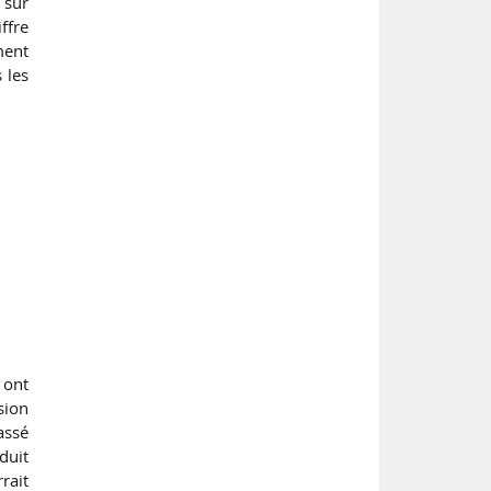
 sur
ffre
ment
 les
 ont
sion
assé
duit
rait