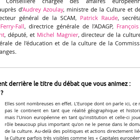
, Conseillère chargée des affaires européenn
auprès d’
Audrey Azoulay
, ministre de la Culture et d
recteur général de la SCAM,
Patrick Raude
, secrét
erry-Fall
, directrice générale de l’ADAGP,
François
nt
, député, et
Michel Magnier
, directeur de la cultur
énérale de l’éducation et de la culture de la Commis
hanges.
t derrière le titre du débat que vous animez :
 ?
Elles sont nombreuses en effet. L’Europe dont on parle ici, ce n
pas le continent en tant que réalité géographique et histor
mais l’Union européenne en tant qu’institution et celle-ci jou
rôle beaucoup plus important qu’on ne le pense dans le dom
de la culture. Au-delà des politiques et actions directement lié
la Culture parfois très visibles comme les « Capitales europée