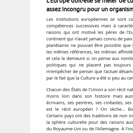
L’Europe doit-elle se mêler de c
assez incongru pour un organism
Les institutions européennes se sont c
compétences successives mais à caractèr
raisons qui ont motivé les pères de l’Eu
continent qui n’avait jamais connu de pai
planétaires ne pouvait être possible que
les mêmes références, les mêmes affinités. 
et cela le demeure si on pense aux nombr
politiques qui ne placent pas toujours
m’empêcher de penser que l’actuel désamo
par le fait que la Culture a été si peu au 
Chacun des États de l’Union a son récit na
moins loin dans son histoire mais auss
écrivains, ses peintres, ses cinéastes, se
est le récit européen ? On sèche… Bien
Certains pays ont des traditions de non i
la sphère culturelle pour des raisons aus
du Royaume-Uni ou de l’Allemagne. À l’inv