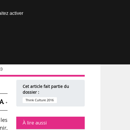
Nous joindre
itez activer
Espace abonné
c)
Cet article fait partie du
dossier :
Think Culture 2016
+
les
À lire aussi
nir,