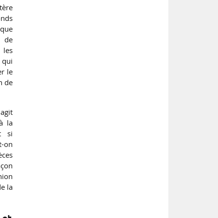
ctère
onds
ique
e de
 les
 qui
r le
n de
agit
à la
t si
t-on
èces
açon
nion
e la