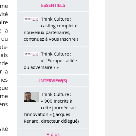
ESSENTIELS
ème
vité
Think Culture :
ire
casting complet et
e la
nouveaux partenaires,
 ou
continuez à vous inscrire !
ats-
Think Culture :
ais
« L’Europe : alliée
ande
ou adversaire ? »
r la
ries
INTERVIEW(S)
 que
Think Culture :
tème
« 900 inscrits à
ens
cette journée sur
l’innovation » (Jacques
Renard, directeur délégué)
sité
plus