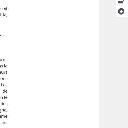
soit
 là,
n
,
ards
s le
eurs
nons
 Les
e de
n le
 des
gne,
tème
can.