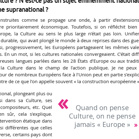
ulture ? N’est-ce pas un sujet éminemment national
e supranational ?
onstruites comme se propage une onde, à partir d’extension
e prioritairement économique. Toutefois, si on réfléchit bien
rope, la Culture au sens le plus large n’était pas loin. Unifie
x durable, qui avait plongé le monde à deux reprises dans des gue
 si, progressivement, les Européens partageaient les mêmes vale
En un mot, si les cultures nationales convergeaient. C’était diffi
euses langues parlées dans les 28 États d’Europe ou aux tradit
 la Culture dans le champ de l’action publique. Je ne peux
ur de nombreux Européens face à l’Union peut en partie s’expli
centre de ce que l’on appelle souvent « la construction européenne »
tional, plongeant plus ou
i dans sa Culture, ses
Quand on pense
s compositeurs, etc. Quel
 sûr, cela s’explique.
Culture, on ne pense
ntervention étatique dans
jamais « Europe »
si différentes que celles
erse, certains pays dont