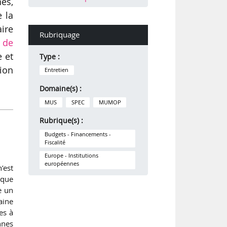
es,
e la
aire
Rubriquage
 de
e et
Type :
sion
Entretien
Domaine(s) :
MUS
SPEC
MUMOP
Rubrique(s) :
Budgets - Financements -
Fiscalité
Europe - Institutions
européennes
’est
ique
e un
aine
es à
nnes