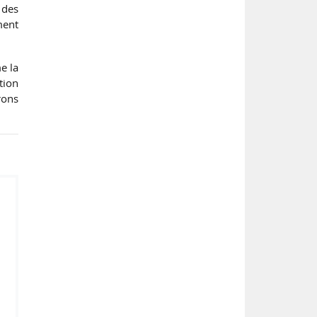
 des
ment
e la
tion
rons