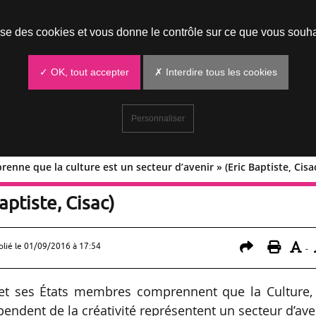
Prendre un rendez-vous
lise des cookies et vous donne le contrôle sur ce que vous souha
✓ OK, tout accepter
✗ Interdire tous les cookies
Personnaliser
renne que la culture est un secteur d’avenir » (Eric Baptiste, Cisa
UE comprenne que la culture est un
aptiste, Cisac)
blié le
01/09/2016 à 17:54
-
 et ses États membres comprennent que la Culture, 
pendent de la créativité représentent un secteur d’ave