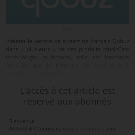
© D.R.
Intégrer le service de streaming français Qobuz
dans « plusieurs » de ses produits MusicCast
(technologie multiroom), telle est l’annonce
formulée par le fabricant de matériel hi-fi
Yamaha le 31/05/2016. « Les grands amateurs
d’Hi-Res 24-bit auront tout le loisir de streamer
L'accès à cet article est
leur musique Qobuz dans une qualité de son
idéale, via l’application Yahama MusicCast
réservé aux abonnés
compatible iOS et Android. Elle rend possible
les recherches en tous genres, les découvertes
Bienvenue,
d’albums et artistes, l’accès aux playlists,
Abonné.e ?
Connectez-vous uniquement avec
l’aménagement des favoris, les lectures des