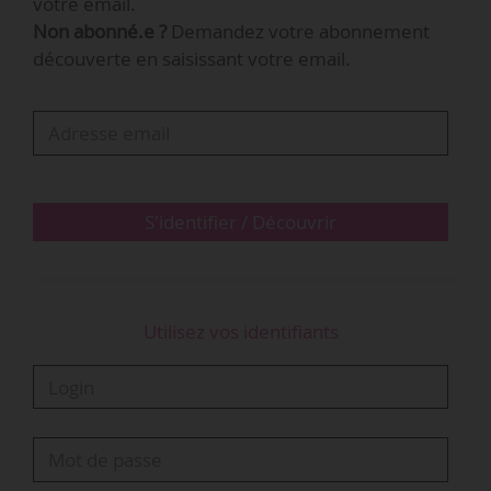
votre email.
achats… Qobuz devient le premier service de
Non abonné.e ?
Demandez votre abonnement
musique en streaming lossless intégré sur
découverte en saisissant votre email.
Yamaha », indique la plateforme française.
11 amplificateurs home cinéma et 2 passerelles
MusicCast pourront lire Qobuz dans un premier
temps, le partenariat étant…
S'identifier / Découvrir
Utilisez vos identifiants