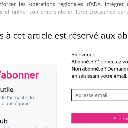
nforcer les opérations régionales d’ADA, intégrer 
s et unifier son empreinte en forte croissance dans
s à cet article est réservé aux 
t nommé au poste nouvellement créé de « head of AD
rvant ses fonctions de directeur général d’ADA UK, q
es, il sera chargé de « développer les activités d’
Bienvenue,
ce une organisation A&R et commerciale à l’échelle d
Abonné.e ?
Connectez-vou
Non abonné.e ?
Demandez
s'abonner
en saisissant votre email.
ment l’intégration de la technologie…
utile
de l’actualité du
il d’une équipe
S'iden
pub