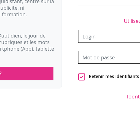
idistant, centré sur la
ublicité, ni
i formation.
Utilise
uotidien, le jour de
rubriques et les mots
artphone (App), tablette
R
Retenir mes identifiants
Ident