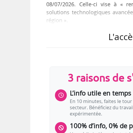
08/07/2026. Celle-ci vise à « re
solutions technologiques avancée
région ».
L'accè
Dans ce cadre, Howard Corner es
pour la région EMEA, tout en conse
occupe depuis 2013. Basé à Londr
dans la région et de mettre en pla
zone EMEA ».
3 raisons de 
Cette réorganisation prévoit égale
L’info utile en temps 
En 10 minutes, faites le tour 
secteur. Bénéficiez du trava
expérimentée.
100% d’info, 0% de 