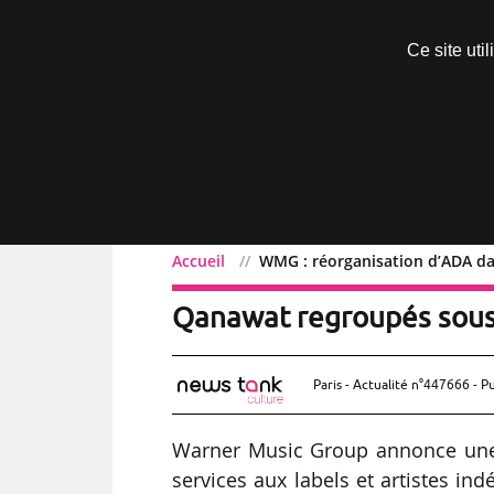
Découvrir sans engagement
Ce site uti
Menu
Accueil
WMG : réorganisation d’ADA da
WMG : réorganisation d’A
Qanawat regroupés sous
Paris - Actualité n°447666 - P
Warner Music Group annonce une r
services aux labels et artistes in