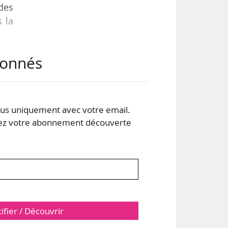
des
 la
abonnés
A »
u’il
ADA
e la
s uniquement avec votre email.
 votre abonnement découverte
tifier / Découvrir