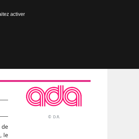
Nous joindre
itez activer
Espace abonné
© D.R.
 de
, le