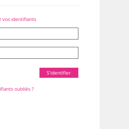
z vos identifiants
S'identifier
ifiants oubliés ?