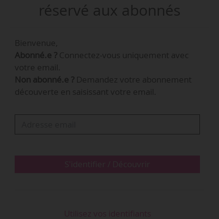
fondateur du festival, Carlo Di Antonio, et à 50 %
réservé aux abonnés
entre la nouvelle structure d’investisseurs. La
clôture de l’opération est annoncée pour le
Bienvenue,
30/09/2026.
Abonné.e ?
Connectez-vous uniquement avec
votre email.
Fondé en 1989, le Dour Festival a…
Non abonné.e ?
Demandez votre abonnement
découverte en saisissant votre email.
S'identifier / Découvrir
Utilisez vos identifiants