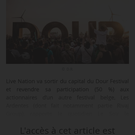
© D.R.
Live Nation va sortir du capital du Dour Festival
et revendre sa participation (50 %) aux
actionnaires d’un autre festival belge, Les
Ardentes (dont fait notamment partie Rivaj
Group), rapporte le quotidien Le Soir le
22/06/2026. À l’issue de l’opération,
L'accès à cet article est
l’actionnariat doit être réparti à 50 % entre le