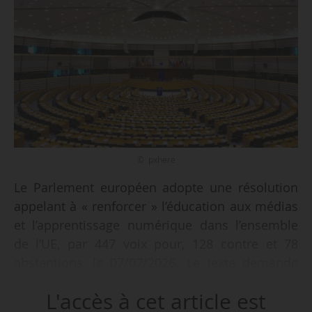
© pxhere
Le Parlement européen adopte une résolution
appelant à « renforcer » l’éducation aux médias
et l’apprentissage numérique dans l’ensemble
de l’UE, par 447 voix pour, 128 contre et 78
abstentions, le 07/07/2026. Le texte demande
que les citoyens soient en mesure de
L'accès à cet article est
reconnaître « les contenus manipulateurs, le