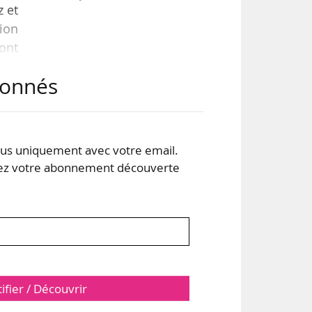
z et
tion
ont
abonnés
ant
 de
kaël
s uniquement avec votre email.
 votre abonnement découverte
tifier / Découvrir