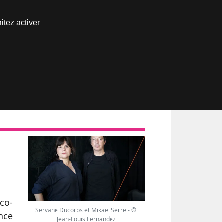
Nous joindre
itez activer
Espace abonné
co-
Servane Ducorps et Mikaël Serre - ©
nce
Jean-Louis Fernandez