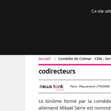
Découvrir sans engagement
Ce site uti
Menu
Accueil
Comédie de Colmar - CDN : Ser
Comédie de Colmar - CDN
codirecteurs
Paris - Mouvement n°445698 -
Le binôme formé par la comédie
allemand Mikaël Serre est nommé 