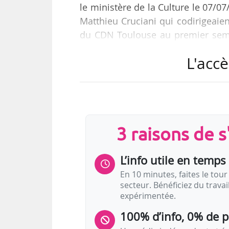
le ministère de la Culture le 07/07
Matthieu Cruciani qui codirigeaien
du CDN Toulouse au premier seme
leurs fonctions en septembre 2026
L'accè
Ils travaillent ensemble (mais 
interprète dans plusieurs des mi
Friedrich Schiller (2020) ou « La
Serre a fondé la compagnie Le Flui
3 raisons de 
L’info utile en temps 
En 10 minutes, faites le tour 
secteur. Bénéficiez du trava
expérimentée.
100% d’info, 0% de 