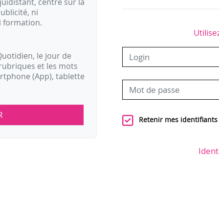
idistant, centré sur la
ublicité, ni
i formation.
Utilise
uotidien, le jour de
rubriques et les mots
artphone (App), tablette
R
Retenir mes identifiants
Ident