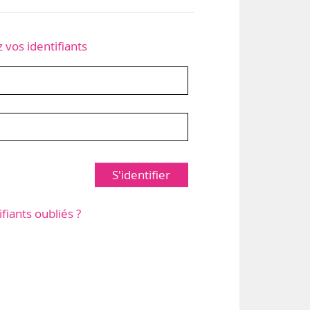
z vos identifiants
S'identifier
ifiants oubliés ?