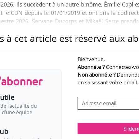
/2026. Ils succèdent à un autre binôme, Émilie Caplie
t le CDN depuis le 01/01/2019 et ont pris la codirec
stre 2026. Servane Ducorps et Mikaël Serre prendr
.
s à cet article est réservé aux 
pas exclusivement) depuis 2002, Servane Ducorps ét
ses en scène de Mikaël Serre, dont « Les Brigands »
Bienvenue,
 Mouette » d’après Tchekhov (2011). En juin 2019, Mi
Abonné.e ?
Connectez-vou
de Ensemble à laquelle il a…
Non abonné.e ?
Demandez
s'abonner
en saisissant votre email.
utile
de l’actualité du
il d’une équipe
S'iden
pub