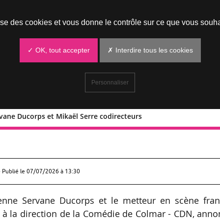
Prendre un rendez-vous
lise des cookies et vous donne le contrôle sur ce que vous souha
✓ OK, tout accepter
✗ Interdire tous les cookies
Personnaliser
vane Ducorps et Mikaël Serre codirecteurs
 : Servane Ducorps et Mikaël Serre
 Publié le
07/07/2026 à 13:30
nne Servane Ducorps et le metteur en scène fran
à la direction de la Comédie de Colmar - CDN, anno