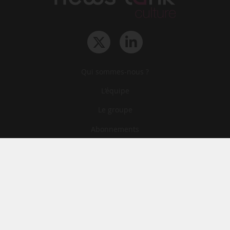
Qui sommes-nous ?
L‘équipe
Le groupe
Abonnements
Contact
Archives
CGA
Mentions légales
Confidentialité