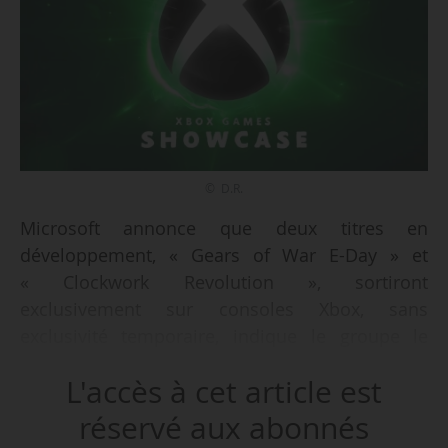
© D.R.
Microsoft annonce que deux titres en
développement, « Gears of War E-Day » et
« Clockwork Revolution », sortiront
exclusivement sur consoles Xbox, sans
exclusivité temporaire, indique le groupe le
07/06/2026. Les deux titres sortiront également
L'accès à cet article est
sur PC. « Gears of War E-Day » est prévu le
06/10/2026, « Clockwork Revolution » en 2027.
réservé aux abonnés