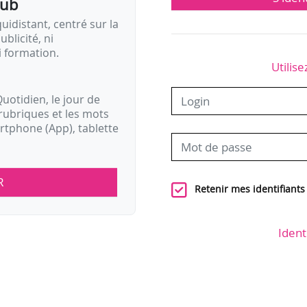
pub
idistant, centré sur la
ublicité, ni
i formation.
Utilise
uotidien, le jour de
rubriques et les mots
artphone (App), tablette
R
Retenir mes identifiants
Ident