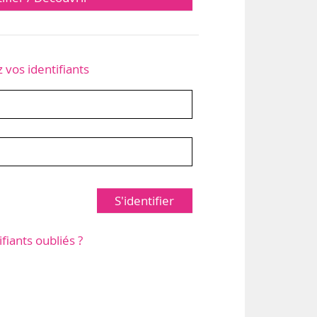
z vos identifiants
S'identifier
ifiants oubliés ?