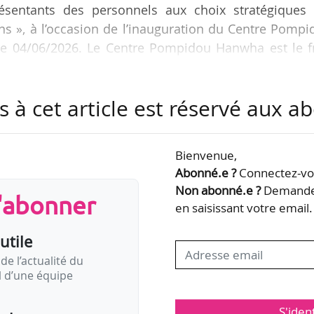
présentants des personnels aux choix stratégiques 
ons », à l’occasion de l’inauguration du Centre Pomp
le 04/06/2026. Le Centre Pompidou Hanwha est le fr
ion Hanwha « financée par l’un des principaux grou
ment ».
s à cet article est réservé aux 
nséquences d’un modèle qui pousse progressivement 
els à rechercher des financements sans que soi
Bienvenue,
hiques qui doivent s’imposer au…
Abonné.e ?
Connectez-vou
Non abonné.e ?
Demandez
s'abonner
en saisissant votre email.
utile
de l’actualité du
il d’une équipe
S'iden