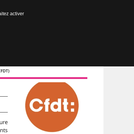
Nous joindre
itez activer
Espace abonné
CFDT)
ture
ents