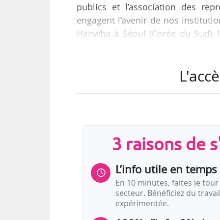
publics et l’association des re
engagent l’avenir de nos instituti
Hanwha à Séoul (Corée du Sud), 
d’un partenariat avec la Fondat
mondiaux de l’industrie de l’arme
L'accè
Le syndicat alerte sur « les co
établissements publics cultur
clairement définies les limites ét
3 raisons de 
L’info utile en temps 
En 10 minutes, faites le tour 
secteur. Bénéficiez du trava
expérimentée.