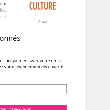
qui
idou
uit
© D.R.
pes
abonnés
les
ent
s uniquement avec votre email.
 votre abonnement découverte
tifier / Découvrir