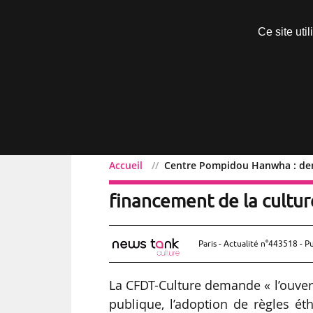
Découvrir sans engagement
Ce site uti
Menu
Accueil
Centre Pompidou Hanwha : dema
Centre Pompidou Hanwha 
financement de la cultur
Paris - Actualité n°443518 - P
La CFDT-Culture demande « l’ouvert
publique, l’adoption de règles ét