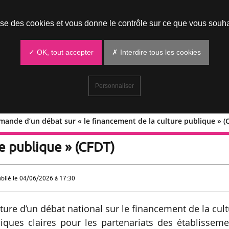
Prendre un rendez-vous
lise des cookies et vous donne le contrôle sur ce que vous souha
✓ OK, tout accepter
✗ Interdire tous les cookies
Personnaliser
nde d’un débat sur « le financement de la culture publique » (
: demande d’un débat sur « le
e publique » (CFDT)
ublié le
04/06/2026 à 17:30
ure d’un débat national sur le financement de la cul
hiques claires pour les partenariats des établissem