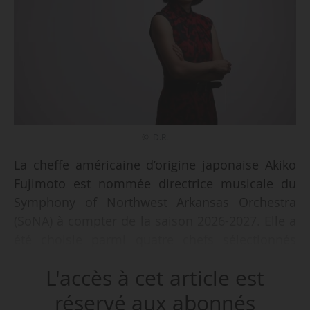
© D.R.
La cheffe américaine d’origine japonaise Akiko
Fujimoto est nommée directrice musicale du
Symphony of Northwest Arkansas Orchestra
(SoNA) à compter de la saison 2026-2027. Elle a
été choisie parmi quatre chefs sélectionnés
pour le poste.
L'accès à cet article est
Akiko Fujimoto est directrice musicale du Mid-
réservé aux abonnés