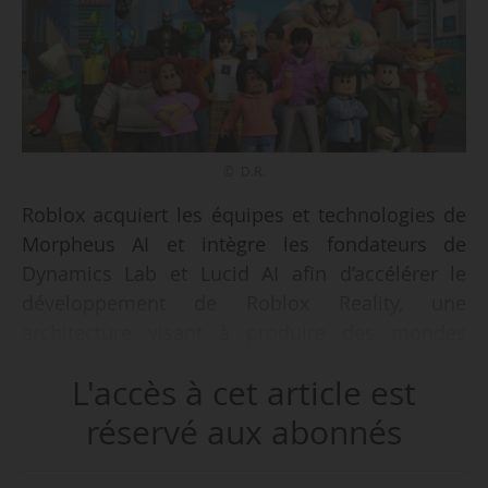
© D.R.
Roblox acquiert les équipes et technologies de
Morpheus AI et intègre les fondateurs de
Dynamics Lab et Lucid AI afin d’accélérer le
développement de Roblox Reality, une
architecture visant à produire des mondes
multijoueurs photoréalistes en temps réel,
L'accès à cet article est
annonce Anupam Singh, vice-président sénior
de l’ingénierie chez Roblox, le 03/06/2026. Les
réservé aux abonnés
conditions financières de l’acquisition n’ont pas
été communiquées.