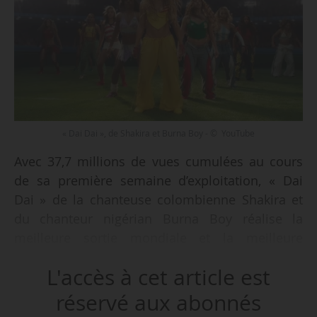
« Dai Dai », de Shakira et Burna Boy - © YouTube
Avec 37,7 millions de vues cumulées au cours
de sa première semaine d’exploitation, « Dai
Dai » de la chanteuse colombienne Shakira et
du chanteur nigérian Burna Boy réalise la
meilleure sortie mondiale et la meilleure
performance sur YouTube en mai 2026, selon
L'accès à cet article est
les données compilées par News Tank à partir
de la plateforme YouTube Music Charts le
réservé aux abonnés
03/06/2026. Il s’agit de l’une des chansons